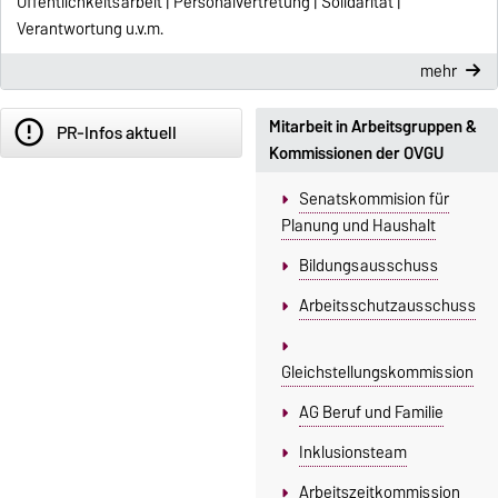
Öffentlichkeitsarbeit | Personalvertretung | Solidarität |
Verantwortung u.v.m.
mehr
Mitarbeit in Arbeitsgruppen &
error_outline
PR-Infos aktuell
Kommissionen der OVGU
Senatskommision für
Planung und Haushalt
Bildungsausschuss
Arbeitsschutzausschuss
Gleichstellungskommission
AG Beruf und Familie
Inklusionsteam
Arbeitszeitkommission